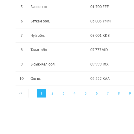
5
Бишкек ш.
01 700 EFF
6
Баткен обл.
03 003 YMM
7
Чүй обл.
08 001 KKB
8
Талас обл.
07 777 VID
9
Ысык-Көл обл.
09 999 IXX
10
Ош ш.
02 222 KAA
1
2
3
4
5
6
7
8
9