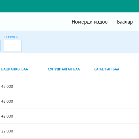
Номерди издөө
Баалар
СЕРИЯСЫ
БАШТАПКЫ БАА
СУНУШТАЛГАН БАА
САТЫЛГАН БАА
42 000
42 000
42 000
22 000