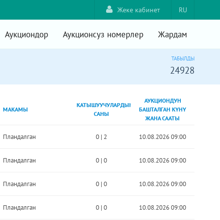
Жеке кабинет
RU
Аукциондор
Аукционсуз номерлер
Жардам
ТАБЫЛДЫ
24928
АУКЦИОНДУН
КАТЫШУУЧУЛАРДЫН
МАКАМЫ
БАШТАЛГАН КҮНҮ
САНЫ
ЖАНА СААТЫ
Пландалган
0
|
2
10.08.2026 09:00
Пландалган
0
|
0
10.08.2026 09:00
Пландалган
0
|
0
10.08.2026 09:00
Пландалган
0
|
0
10.08.2026 09:00