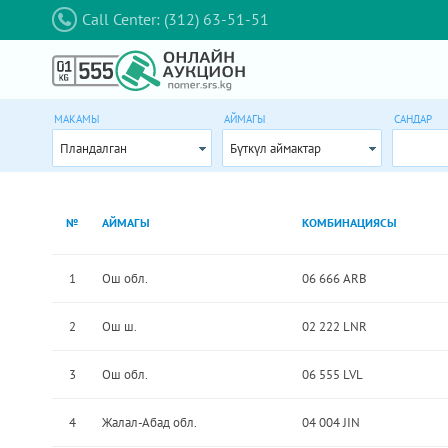
Call Center: (312) 63-51-51
МАКАМЫ
АЙМАГЫ
САНДАР
Пландалган
Бүткүл аймактар
№
АЙМАГЫ
КОМБИНАЦИЯСЫ
1
Ош обл.
06 666 ARB
2
Ош ш.
02 222 LNR
3
Ош обл.
06 555 LVL
4
Жалал-Абад обл.
04 004 JIN