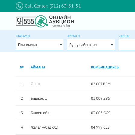
Call Center: (312) 63-51-51
МАКАМЫ
АЙМАГЫ
САНДАР
Пландалган
Бүткүл аймактар
№
АЙМАГЫ
КОМБИНАЦИЯСЫ
1
Ош ш.
02 007 BEM
2
Бишкек ш.
01 009 ZBS
3
Баткен обл.
03 003 GGS
4
Жалал-Абад обл.
04 999 CLS