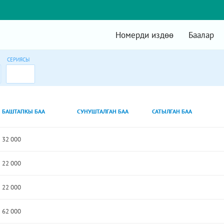
Номерди издөө
Баалар
СЕРИЯСЫ
БАШТАПКЫ БАА
СУНУШТАЛГАН БАА
САТЫЛГАН БАА
32 000
22 000
22 000
62 000