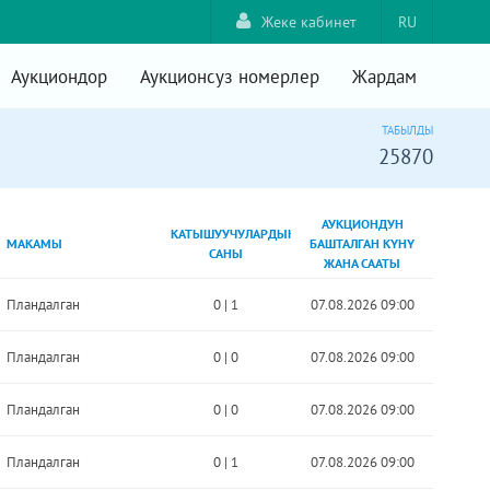
Жеке кабинет
RU
Аукциондор
Аукционсуз номерлер
Жардам
ТАБЫЛДЫ
25870
АУКЦИОНДУН
КАТЫШУУЧУЛАРДЫН
МАКАМЫ
БАШТАЛГАН КҮНҮ
САНЫ
ЖАНА СААТЫ
Пландалган
0
|
1
07.08.2026 09:00
Пландалган
0
|
0
07.08.2026 09:00
Пландалган
0
|
0
07.08.2026 09:00
Пландалган
0
|
1
07.08.2026 09:00