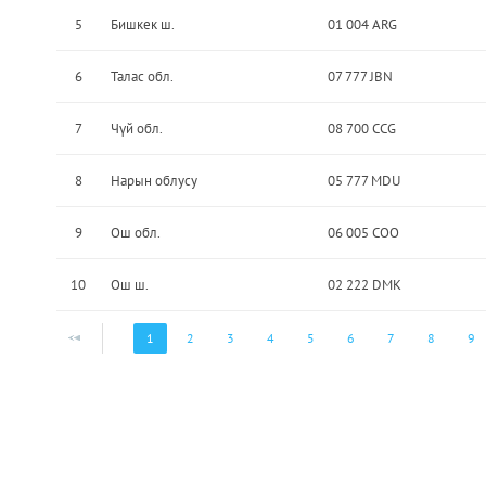
5
Бишкек ш.
01 004 ARG
6
Талас обл.
07 777 JBN
7
Чүй обл.
08 700 CCG
8
Нарын облусу
05 777 MDU
9
Ош обл.
06 005 COO
10
Ош ш.
02 222 DMK
1
2
3
4
5
6
7
8
9