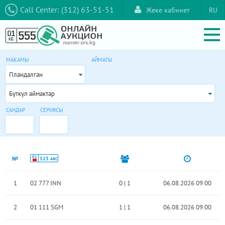
Call Center: (312) 63-51-51
Жеке кабинет
RU
МАКАМЫ
АЙМАГЫ
Пландалган
Бүткүл аймактар
САНДАР
СЕРИЯСЫ
01
№
123
ABC
1
02 777 INN
0
|
1
06.08.2026 09:00
2
01 111 SGM
1
|
1
06.08.2026 09:00