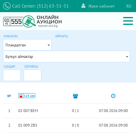
Call Center: (312) 63-51-51
Жеке кабинет
RU
МАКАМЫ
АЙМАГЫ
Пландалган
Бүткүл аймактар
САНДАР
СЕРИЯСЫ
01
№
123
ABC
1
02 007 BEM
0
|
1
07.08.2026 09:00
2
01 009 ZBS
0
|
0
07.08.2026 09:00