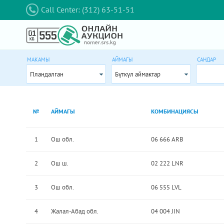
Call Center: (312) 63-51-51
МАКАМЫ
АЙМАГЫ
САНДАР
Пландалган
Бүткүл аймактар
№
АЙМАГЫ
КОМБИНАЦИЯСЫ
1
Ош обл.
06 666 ARB
2
Ош ш.
02 222 LNR
3
Ош обл.
06 555 LVL
4
Жалал-Абад обл.
04 004 JIN