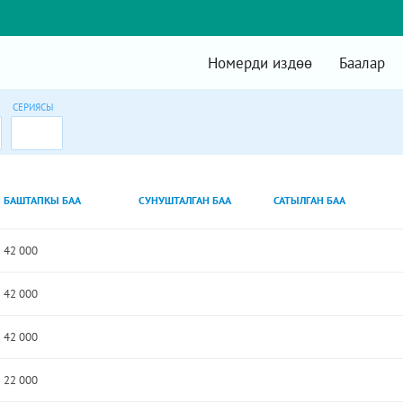
Номерди издөө
Баалар
СЕРИЯСЫ
БАШТАПКЫ БАА
СУНУШТАЛГАН БАА
САТЫЛГАН БАА
42 000
42 000
42 000
22 000