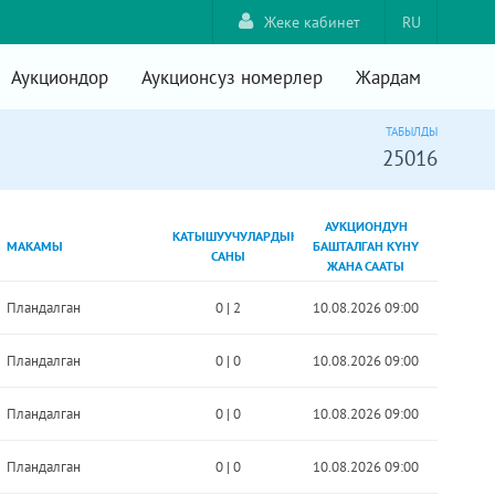
Жеке кабинет
RU
Аукциондор
Аукционсуз номерлер
Жардам
ТАБЫЛДЫ
25016
АУКЦИОНДУН
КАТЫШУУЧУЛАРДЫН
МАКАМЫ
БАШТАЛГАН КҮНҮ
САНЫ
ЖАНА СААТЫ
Пландалган
0
|
2
10.08.2026 09:00
Пландалган
0
|
0
10.08.2026 09:00
Пландалган
0
|
0
10.08.2026 09:00
Пландалган
0
|
0
10.08.2026 09:00