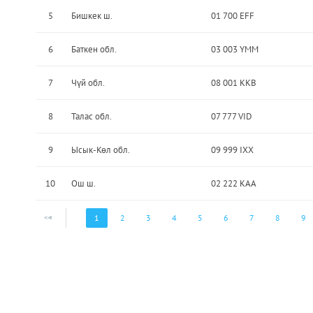
5
Бишкек ш.
01 700 EFF
6
Баткен обл.
03 003 YMM
7
Чүй обл.
08 001 KKB
8
Талас обл.
07 777 VID
9
Ысык-Көл обл.
09 999 IXX
10
Ош ш.
02 222 KAA
1
2
3
4
5
6
7
8
9