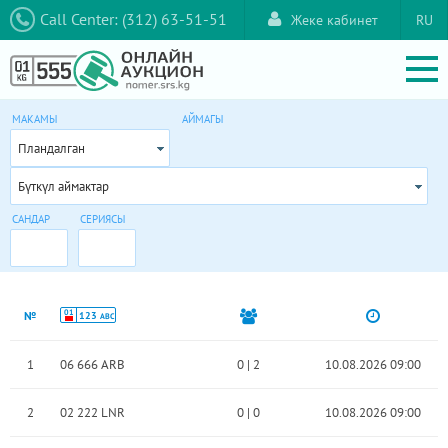
Call Center: (312) 63-51-51
Жеке кабинет
RU
МАКАМЫ
АЙМАГЫ
Пландалган
Бүткүл аймактар
САНДАР
СЕРИЯСЫ
01
№
123
ABC
1
06 666 ARB
0
|
2
10.08.2026 09:00
2
02 222 LNR
0
|
0
10.08.2026 09:00