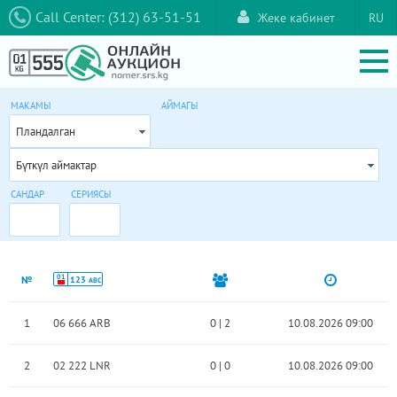
Call Center: (312) 63-51-51
Жеке кабинет
RU
МАКАМЫ
АЙМАГЫ
Пландалган
Бүткүл аймактар
САНДАР
СЕРИЯСЫ
01
№
123
ABC
1
06 666 ARB
0
|
2
10.08.2026 09:00
2
02 222 LNR
0
|
0
10.08.2026 09:00