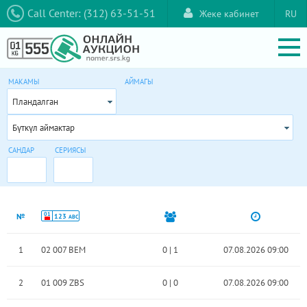
Call Center: (312) 63-51-51
Жеке кабинет
RU
МАКАМЫ
АЙМАГЫ
Пландалган
Бүткүл аймактар
САНДАР
СЕРИЯСЫ
01
№
123
ABC
1
02 007 BEM
0
|
1
07.08.2026 09:00
2
01 009 ZBS
0
|
0
07.08.2026 09:00