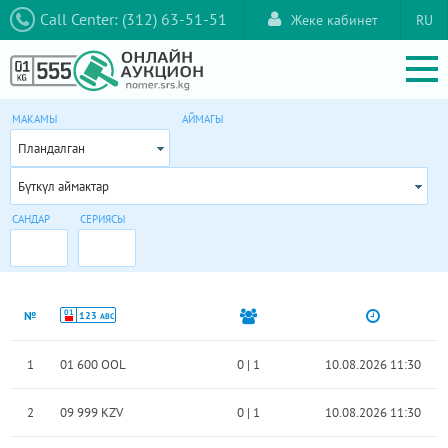
Call Center: (312) 63-51-51
Жеке кабинет
RU
МАКАМЫ
АЙМАГЫ
Пландалган
Бүткүл аймактар
САНДАР
СЕРИЯСЫ
01
№
123
ABC
1
01 600 OOL
0
|
1
10.08.2026 11:30
2
09 999 KZV
0
|
1
10.08.2026 11:30