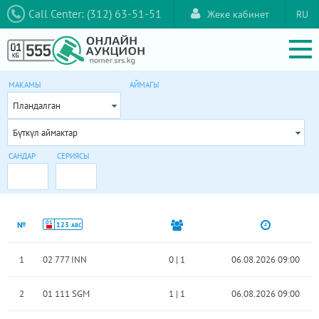
Call Center: (312) 63-51-51
Жеке кабинет
RU
МАКАМЫ
АЙМАГЫ
Пландалган
Бүткүл аймактар
САНДАР
СЕРИЯСЫ
01
№
123
ABC
1
02 777 INN
0
|
1
06.08.2026 09:00
2
01 111 SGM
1
|
1
06.08.2026 09:00