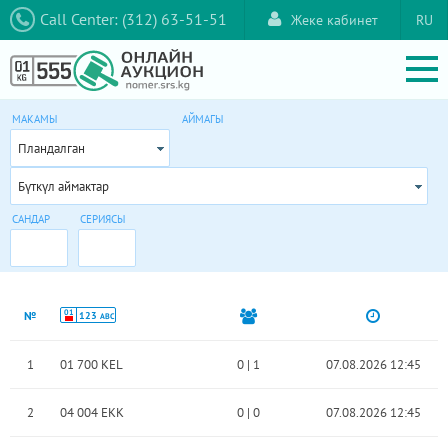
Call Center: (312) 63-51-51
Жеке кабинет
RU
МАКАМЫ
АЙМАГЫ
Пландалган
Бүткүл аймактар
САНДАР
СЕРИЯСЫ
01
№
123
ABC
1
01 700 KEL
0
|
1
07.08.2026 12:45
2
04 004 EKK
0
|
0
07.08.2026 12:45