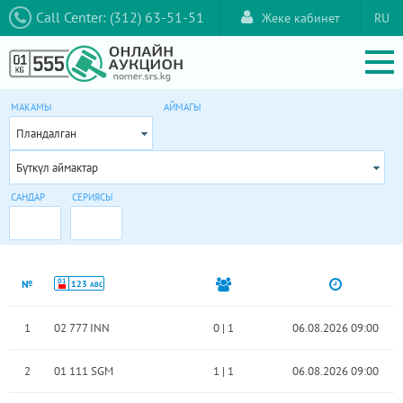
Call Center: (312) 63-51-51
Жеке кабинет
RU
МАКАМЫ
АЙМАГЫ
Пландалган
Бүткүл аймактар
САНДАР
СЕРИЯСЫ
01
№
123
ABC
1
02 777 INN
0
|
1
06.08.2026 09:00
2
01 111 SGM
1
|
1
06.08.2026 09:00