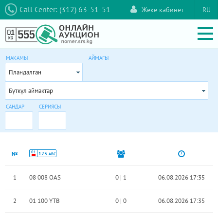
Call Center: (312) 63-51-51
Жеке кабинет
RU
МАКАМЫ
АЙМАГЫ
Пландалган
Бүткүл аймактар
САНДАР
СЕРИЯСЫ
01
№
123
ABC
1
08 008 OAS
0
|
1
06.08.2026 17:35
2
01 100 YTB
0
|
0
06.08.2026 17:35