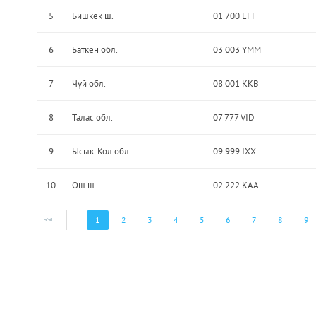
5
Бишкек ш.
01 700 EFF
6
Баткен обл.
03 003 YMM
7
Чүй обл.
08 001 KKB
8
Талас обл.
07 777 VID
9
Ысык-Көл обл.
09 999 IXX
10
Ош ш.
02 222 KAA
1
2
3
4
5
6
7
8
9