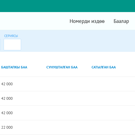
Номерди издөө
Баалар
СЕРИЯСЫ
БАШТАПКЫ БАА
СУНУШТАЛГАН БАА
САТЫЛГАН БАА
42 000
42 000
42 000
22 000