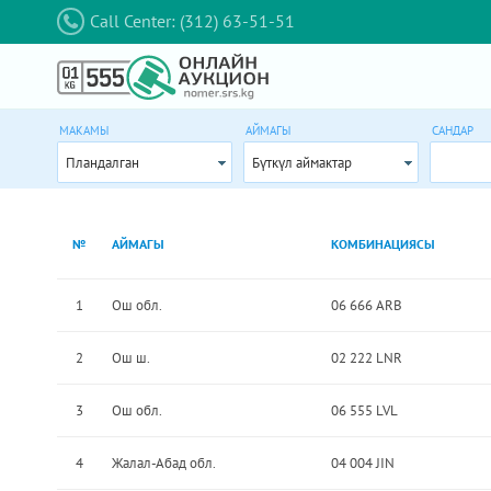
Call Center: (312) 63-51-51
МАКАМЫ
АЙМАГЫ
САНДАР
Пландалган
Бүткүл аймактар
№
АЙМАГЫ
КОМБИНАЦИЯСЫ
1
Ош обл.
06 666 ARB
2
Ош ш.
02 222 LNR
3
Ош обл.
06 555 LVL
4
Жалал-Абад обл.
04 004 JIN