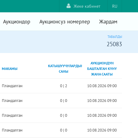
Жеке кабинет
RU
Аукциондор
Аукционсуз номерлер
Жардам
ТАБЫЛДЫ
25083
АУКЦИОНДУН
КАТЫШУУЧУЛАРДЫН
МАКАМЫ
БАШТАЛГАН КҮНҮ
САНЫ
ЖАНА СААТЫ
Пландалган
0
|
2
10.08.2026 09:00
Пландалган
0
|
0
10.08.2026 09:00
Пландалган
0
|
0
10.08.2026 09:00
Пландалган
0
|
0
10.08.2026 09:00