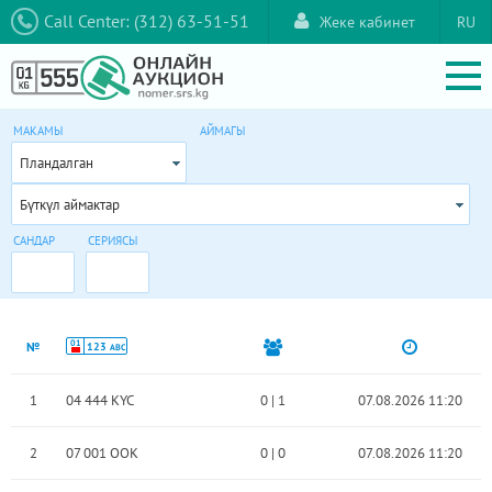
Call Center: (312) 63-51-51
Жеке кабинет
RU
МАКАМЫ
АЙМАГЫ
Пландалган
Бүткүл аймактар
САНДАР
СЕРИЯСЫ
01
№
123
ABC
1
04 444 KYC
0
|
1
07.08.2026 11:20
2
07 001 OOK
0
|
0
07.08.2026 11:20