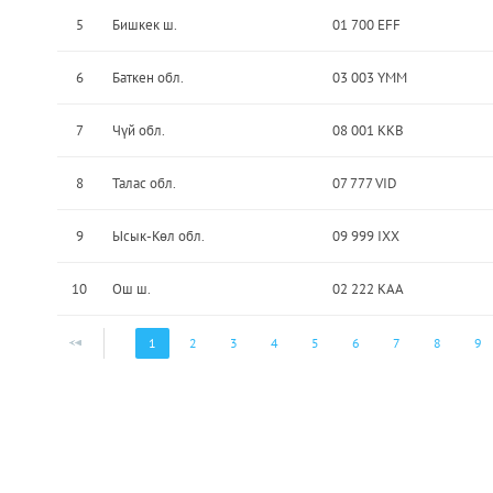
5
Бишкек ш.
01 700 EFF
6
Баткен обл.
03 003 YMM
7
Чүй обл.
08 001 KKB
8
Талас обл.
07 777 VID
9
Ысык-Көл обл.
09 999 IXX
10
Ош ш.
02 222 KAA
1
2
3
4
5
6
7
8
9