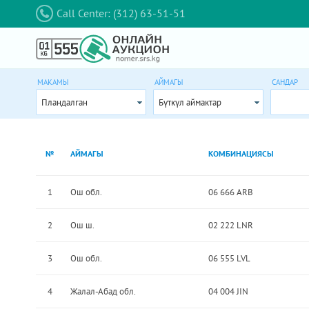
Call Center: (312) 63-51-51
МАКАМЫ
АЙМАГЫ
САНДАР
Пландалган
Бүткүл аймактар
№
АЙМАГЫ
КОМБИНАЦИЯСЫ
1
Ош обл.
06 666 ARB
2
Ош ш.
02 222 LNR
3
Ош обл.
06 555 LVL
4
Жалал-Абад обл.
04 004 JIN