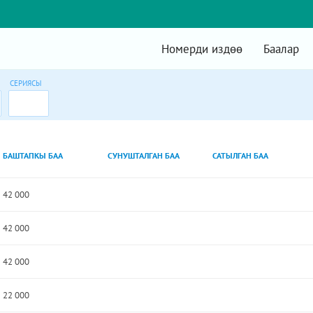
Номерди издөө
Баалар
СЕРИЯСЫ
БАШТАПКЫ БАА
СУНУШТАЛГАН БАА
САТЫЛГАН БАА
42 000
42 000
42 000
22 000