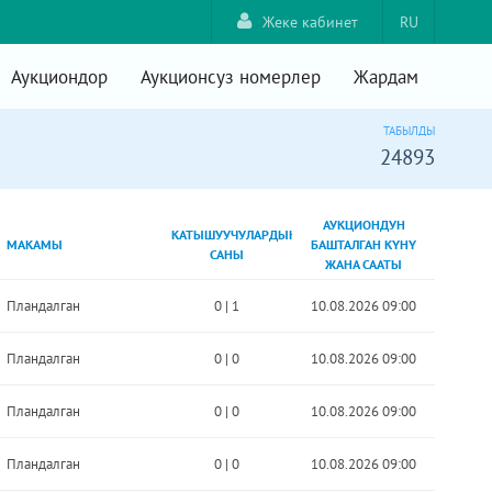
Жеке кабинет
RU
Аукциондор
Аукционсуз номерлер
Жардам
ТАБЫЛДЫ
24893
АУКЦИОНДУН
КАТЫШУУЧУЛАРДЫН
МАКАМЫ
БАШТАЛГАН КҮНҮ
САНЫ
ЖАНА СААТЫ
Пландалган
0
|
1
10.08.2026 09:00
Пландалган
0
|
0
10.08.2026 09:00
Пландалган
0
|
0
10.08.2026 09:00
Пландалган
0
|
0
10.08.2026 09:00