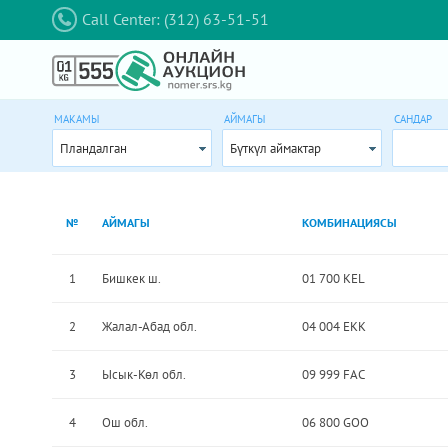
Call Center: (312) 63-51-51
МАКАМЫ
АЙМАГЫ
САНДАР
Пландалган
Бүткүл аймактар
№
АЙМАГЫ
КОМБИНАЦИЯСЫ
1
Бишкек ш.
01 700 KEL
2
Жалал-Абад обл.
04 004 EKK
3
Ысык-Көл обл.
09 999 FAC
4
Ош обл.
06 800 GOO