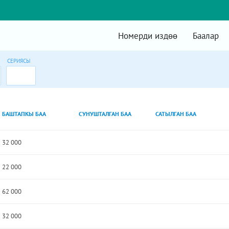
Номерди издөө
Баалар
СЕРИЯСЫ
БАШТАПКЫ БАА
СУНУШТАЛГАН БАА
САТЫЛГАН БАА
32 000
22 000
62 000
32 000