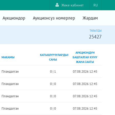
Жеке кабинет
RU
Аукциондор
Аукционсуз номерлер
Жардам
ТАБЫЛДЫ
25427
АУКЦИОНДУН
КАТЫШУУЧУЛАРДЫН
МАКАМЫ
БАШТАЛГАН КҮНҮ
САНЫ
ЖАНА СААТЫ
Пландалган
0
|
1
07.08.2026 12:45
Пландалган
0
|
0
07.08.2026 12:45
Пландалган
0
|
0
07.08.2026 12:45
Пландалган
0
|
0
07.08.2026 12:45