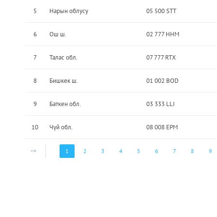
5
Нарын облусу
05 500 STT
6
Ош ш.
02 777 HHM
7
Талас обл.
07 777 RTX
8
Бишкек ш.
01 002 BOD
9
Баткен обл.
03 333 LLI
10
Чүй обл.
08 008 EPM
1
2
3
4
5
6
7
8
9