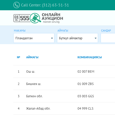
Call Center: (312) 63-51-51
МАКАМЫ
АЙМАГЫ
САНДАР
Пландалган
Бүткүл аймактар
№
АЙМАГЫ
КОМБИНАЦИЯСЫ
1
Ош ш.
02 007 BEM
2
Бишкек ш.
01 009 ZBS
3
Баткен обл.
03 003 GGS
4
Жалал-Абад обл.
04 999 CLS