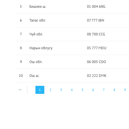
5
Бишкек ш.
01 004 ARG
6
Талас обл.
07 777 JBN
7
Чүй обл.
08 700 CCG
8
Нарын облусу
05 777 MDU
9
Ош обл.
06 005 COO
10
Ош ш.
02 222 DMK
1
2
3
4
5
6
7
8
9