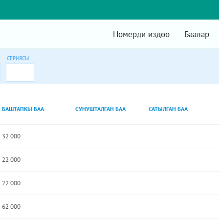
Номерди издөө
Баалар
СЕРИЯСЫ
БАШТАПКЫ БАА
СУНУШТАЛГАН БАА
САТЫЛГАН БАА
32 000
22 000
22 000
62 000