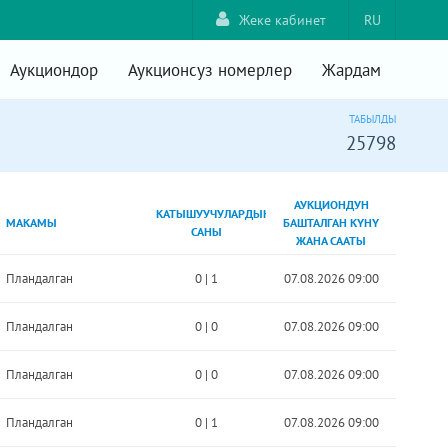
Жеке кабинет
RU
Аукциондор
Аукционсуз номерлер
Жардам
ТАБЫЛДЫ
25798
АУКЦИОНДУН
КАТЫШУУЧУЛАРДЫН
МАКАМЫ
БАШТАЛГАН КҮНҮ
САНЫ
ЖАНА СААТЫ
Пландалган
0
|
1
07.08.2026 09:00
Пландалган
0
|
0
07.08.2026 09:00
Пландалган
0
|
0
07.08.2026 09:00
Пландалган
0
|
1
07.08.2026 09:00