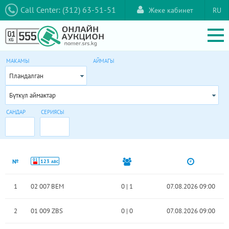
Call Center: (312) 63-51-51
Жеке кабинет
RU
МАКАМЫ
АЙМАГЫ
Пландалган
Бүткүл аймактар
САНДАР
СЕРИЯСЫ
01
№
123
ABC
1
02 007 BEM
0
|
1
07.08.2026 09:00
2
01 009 ZBS
0
|
0
07.08.2026 09:00