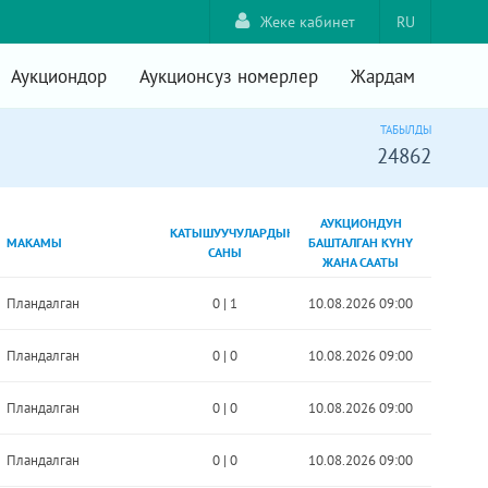
Жеке кабинет
RU
Аукциондор
Аукционсуз номерлер
Жардам
ТАБЫЛДЫ
24862
АУКЦИОНДУН
КАТЫШУУЧУЛАРДЫН
МАКАМЫ
БАШТАЛГАН КҮНҮ
САНЫ
ЖАНА СААТЫ
Пландалган
0
|
1
10.08.2026 09:00
Пландалган
0
|
0
10.08.2026 09:00
Пландалган
0
|
0
10.08.2026 09:00
Пландалган
0
|
0
10.08.2026 09:00