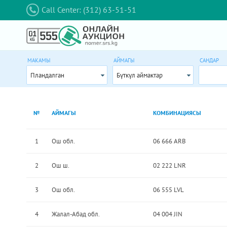
Call Center: (312) 63-51-51
МАКАМЫ
АЙМАГЫ
САНДАР
Пландалган
Бүткүл аймактар
№
АЙМАГЫ
КОМБИНАЦИЯСЫ
1
Ош обл.
06 666 ARB
2
Ош ш.
02 222 LNR
3
Ош обл.
06 555 LVL
4
Жалал-Абад обл.
04 004 JIN