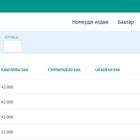
Номерди издөө
Баалар
СЕРИЯСЫ
БАШТАПКЫ БАА
СУНУШТАЛГАН БАА
САТЫЛГАН БАА
42 000
42 000
42 000
22 000