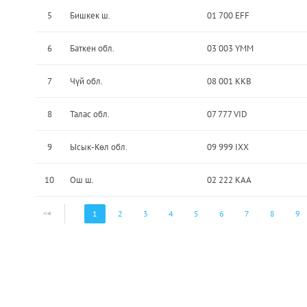
5
Бишкек ш.
01 700 EFF
6
Баткен обл.
03 003 YMM
7
Чүй обл.
08 001 KKB
8
Талас обл.
07 777 VID
9
Ысык-Көл обл.
09 999 IXX
10
Ош ш.
02 222 KAA
1
2
3
4
5
6
7
8
9