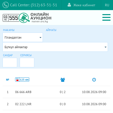
Call Center: (312) 63-51-51
Жеке кабинет
RU
МАКАМЫ
АЙМАГЫ
Пландалган
Бүткүл аймактар
САНДАР
СЕРИЯСЫ
01
№
123
ABC
1
06 666 ARB
0
|
2
10.08.2026 09:00
2
02 222 LNR
0
|
0
10.08.2026 09:00