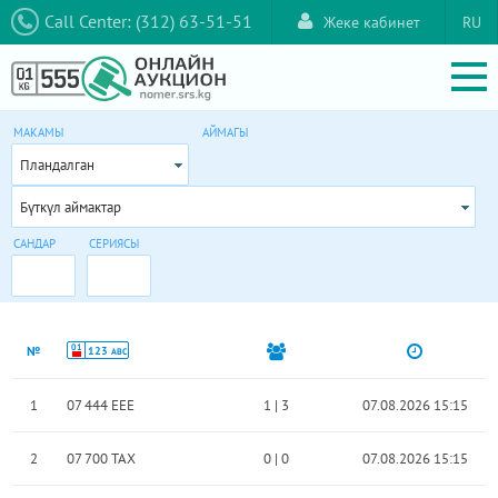
Call Center: (312) 63-51-51
Жеке кабинет
RU
МАКАМЫ
АЙМАГЫ
Пландалган
Бүткүл аймактар
САНДАР
СЕРИЯСЫ
01
№
123
ABC
1
07 444 EEE
1
|
3
07.08.2026 15:15
2
07 700 TAX
0
|
0
07.08.2026 15:15