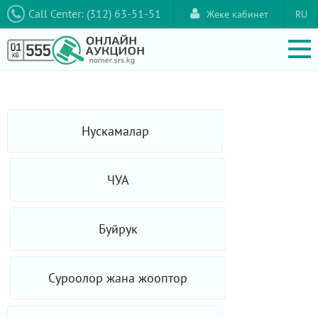
Call Center: (312) 63-51-51
Жеке кабинет
RU
Нускамалар
ЧУА
Буйрук
Суроолор жана жооптор