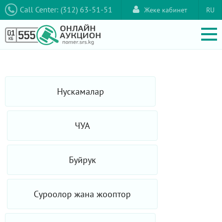
Call Center: (312) 63-51-51
Жеке кабинет
RU
Нускамалар
ЧУА
Буйрук
Суроолор жана жооптор