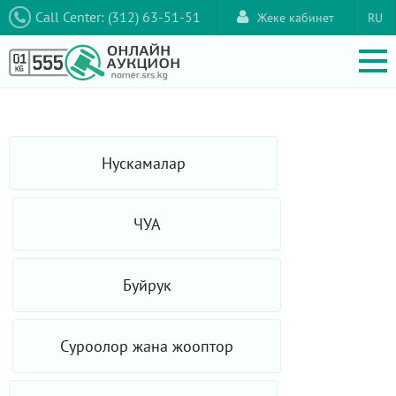
Call Center: (312) 63-51-51
Жеке кабинет
RU
Нускамалар
ЧУА
Буйрук
Суроолор жана жооптор