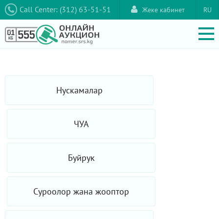
Call Center: (312) 63-51-51
Жеке кабинет
RU
Нускамалар
ЧУА
Буйрук
Суроолор жана жооптор