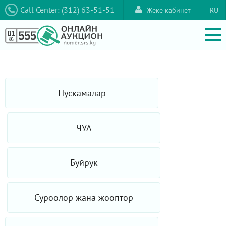
Call Center: (312) 63-51-51
Жеке кабинет
RU
Нускамалар
ЧУА
Буйрук
Суроолор жана жооптор