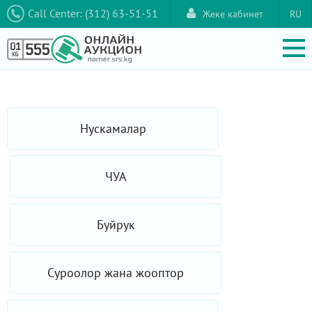
Call Center: (312) 63-51-51
Жеке кабинет
RU
Нускамалар
ЧУА
Буйрук
Суроолор жана жооптор