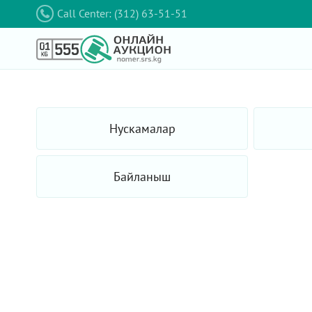
Call Center: (312) 63-51-51
Нускамалар
Байланыш