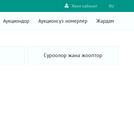
Жеке кабинет
RU
Аукциондор
Аукционсуз номерлер
Жардам
Суроолор жана жооптор