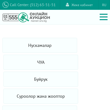
Call Center: (312) 63-51-51
Жеке кабинет
RU
Нускамалар
ЧУА
Буйрук
Суроолор жана жооптор