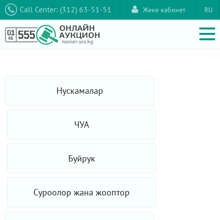
Call Center: (312) 63-51-51
Жеке кабинет
RU
Нускамалар
ЧУА
Буйрук
Суроолор жана жооптор