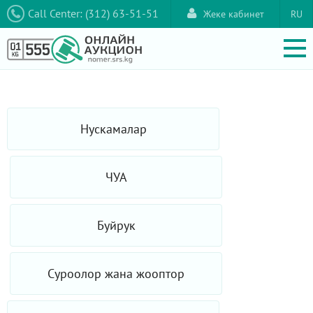
Call Center: (312) 63-51-51
Жеке кабинет
RU
Нускамалар
ЧУА
Буйрук
Суроолор жана жооптор