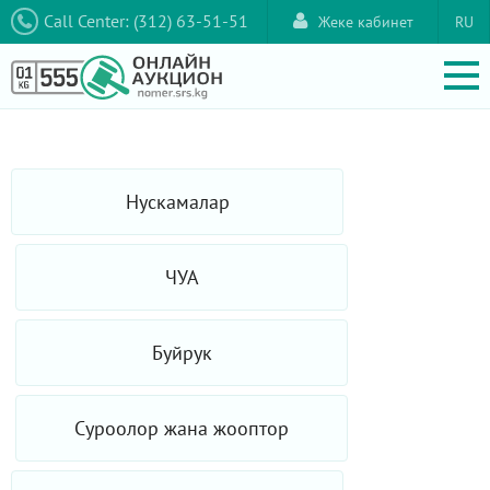
Call Center: (312) 63-51-51
Жеке кабинет
RU
Нускамалар
ЧУА
Буйрук
Суроолор жана жооптор