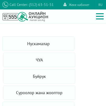
Call Center: (312) 63-51-51
Жеке кабинет
RU
Нускамалар
ЧУА
Буйрук
Суроолор жана жооптор