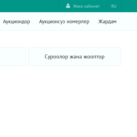
Жеке кабинет
RU
Аукциондор
Аукционсуз номерлер
Жардам
Суроолор жана жооптор