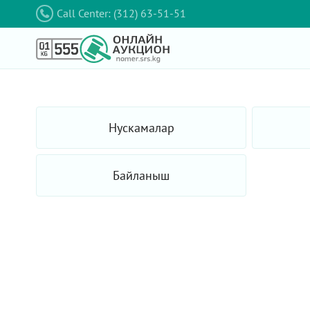
Call Center: (312) 63-51-51
Нускамалар
Байланыш