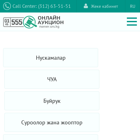
Call Center: (312) 63-51-51
Жеке кабинет
RU
Нускамалар
ЧУА
Буйрук
Суроолор жана жооптор