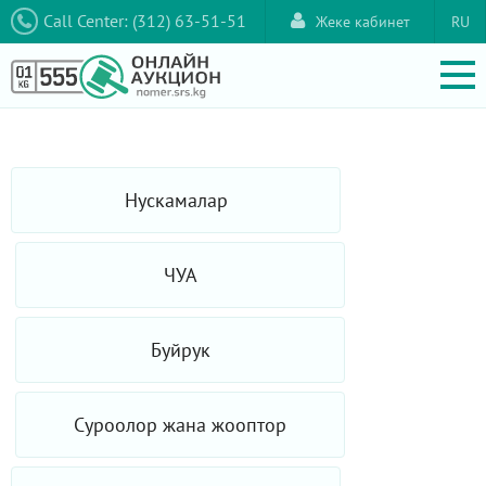
Call Center: (312) 63-51-51
Жеке кабинет
RU
Нускамалар
ЧУА
Буйрук
Суроолор жана жооптор