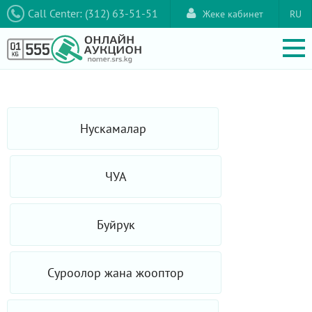
Call Center: (312) 63-51-51
Жеке кабинет
RU
Нускамалар
ЧУА
Буйрук
Суроолор жана жооптор