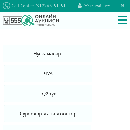
Call Center: (312) 63-51-51
Жеке кабинет
RU
Нускамалар
ЧУА
Буйрук
Суроолор жана жооптор