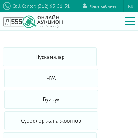
Call Center: (312) 63-51-51
Жеке кабинет
RU
Нускамалар
ЧУА
Буйрук
Суроолор жана жооптор