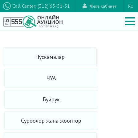
Call Center: (312) 63-51-51
Жеке кабинет
RU
Нускамалар
ЧУА
Буйрук
Суроолор жана жооптор