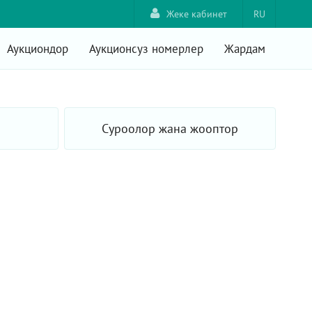
Жеке кабинет
RU
Аукциондор
Аукционсуз номерлер
Жардам
Суроолор жана жооптор