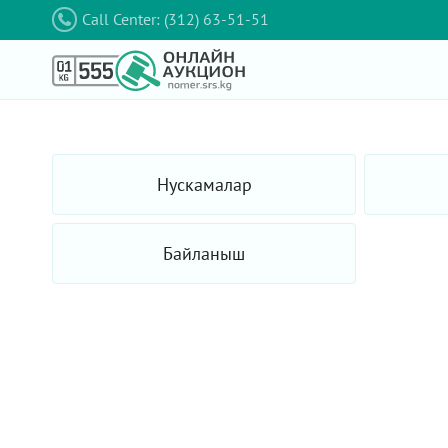
Call Center: (312) 63-51-51
Нускамалар
Байланыш