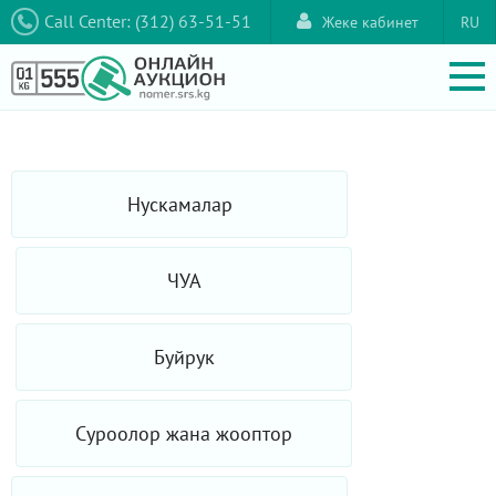
Call Center: (312) 63-51-51
Жеке кабинет
RU
Нускамалар
ЧУА
Буйрук
Суроолор жана жооптор