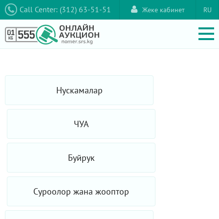
Call Center: (312) 63-51-51
Жеке кабинет
RU
Нускамалар
ЧУА
Буйрук
Суроолор жана жооптор