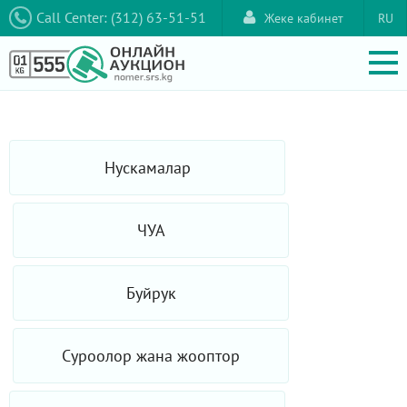
Call Center: (312) 63-51-51
Жеке кабинет
RU
Нускамалар
ЧУА
Буйрук
Суроолор жана жооптор