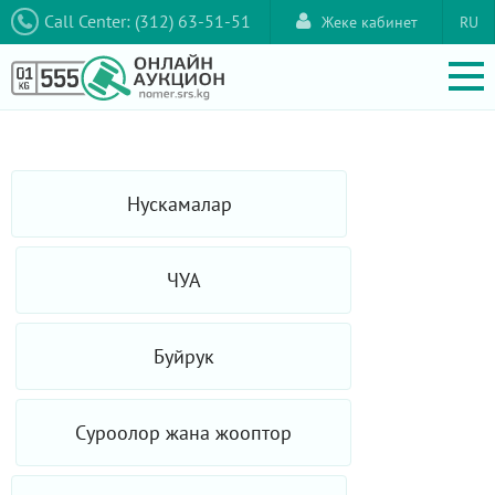
Call Center: (312) 63-51-51
Жеке кабинет
RU
Нускамалар
ЧУА
Буйрук
Суроолор жана жооптор