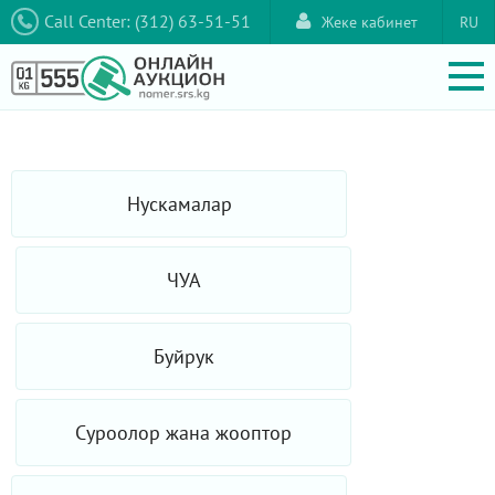
Call Center: (312) 63-51-51
Жеке кабинет
RU
Нускамалар
ЧУА
Буйрук
Суроолор жана жооптор