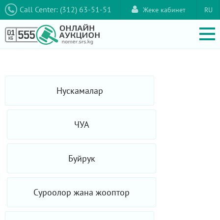
Call Center: (312) 63-51-51
Жеке кабинет
RU
Нускамалар
ЧУА
Буйрук
Суроолор жана жооптор