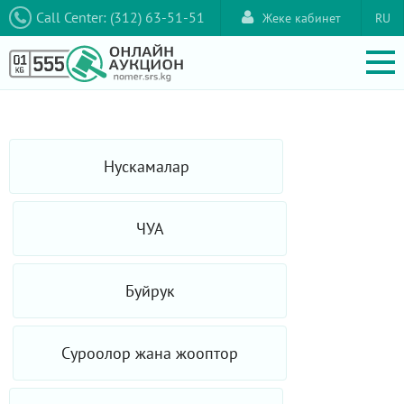
Call Center: (312) 63-51-51
Жеке кабинет
RU
Нускамалар
ЧУА
Буйрук
Суроолор жана жооптор