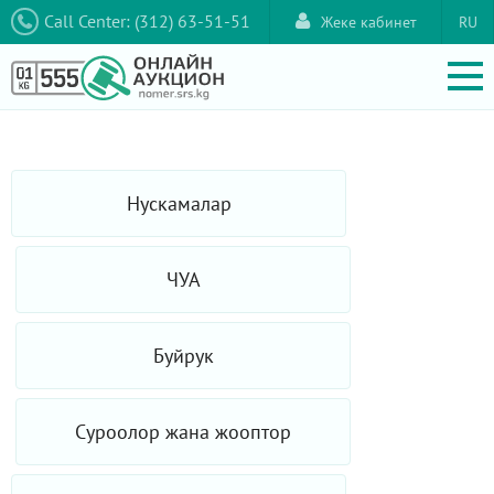
Call Center: (312) 63-51-51
Жеке кабинет
RU
Нускамалар
ЧУА
Буйрук
Суроолор жана жооптор